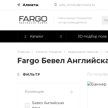
Алматы
sales_almaty@mirpola.kz
Напольные покрытия
от производителя
Каталог
3D-подбор пола
Главная
/
Каталог товаров
/
Кварцевый ламинат
/
F
Fargo Бевел Английск
По популяр
ФИЛЬТР
Коллекция
Бевел Английская
ёлка