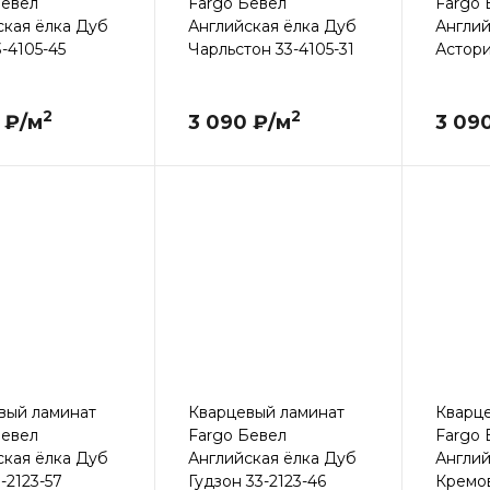
Бевел
Fargo Бевел
Fargo 
ская ёлка Дуб
Английская ёлка Дуб
Англий
-4105-45
Чарльстон 33-4105-31
Астори
2
2
 ₽/м
3 090 ₽/м
3 09
вый ламинат
Кварцевый ламинат
Кварц
Бевел
Fargo Бевел
Fargo 
ская ёлка Дуб
Английская ёлка Дуб
Англий
-2123-57
Гудзон 33-2123-46
Кремов