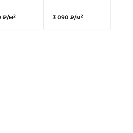
2
2
0 ₽/м
3 090 ₽/м