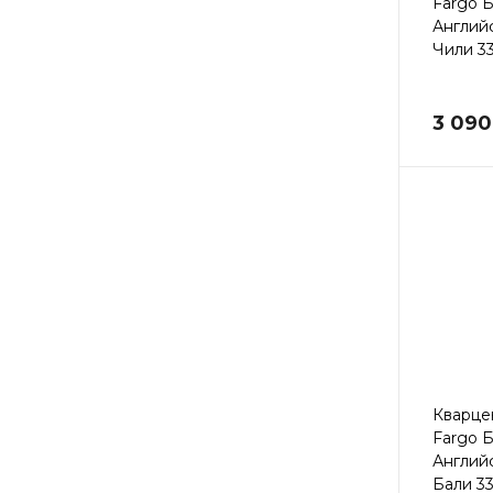
Fargo 
Англий
Чили 33
3 090
Кварце
Fargo 
Англий
Бали 33