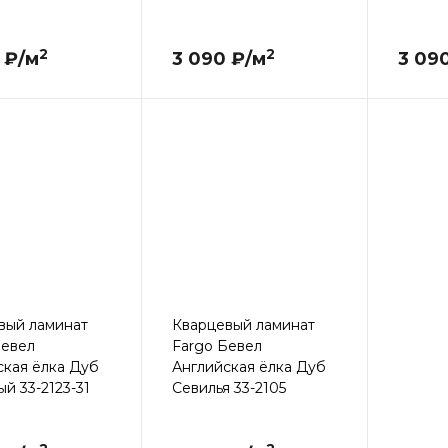
2
2
 ₽/м
3 090 ₽/м
3 09
вый ламинат
Кварцевый ламинат
Бевел
Fargo Бевел
ская ёлка Дуб
Английская ёлка Дуб
й 33-2123-31
Севилья 33-2105