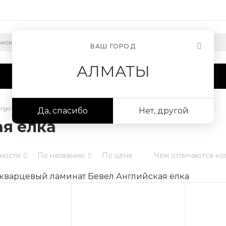
ВАШ ГОРОД
АЛМАТЫ
Сотрудничество
Информация
argo Бевел Английская ёлка
Да, спасибо
Нет, другой
ая ёлка
ности
По названию
По цене
Чем отличаются ко