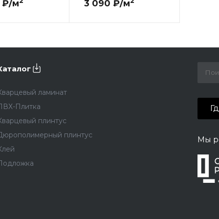
2
2
 ₽/м
3 090 ₽/м
Каталог
Кварцевый ламинат
ПВХ-Плитка
Г
Кварцевый плинтус
Дюрополимерный плинтус
Мы р
Клей
Подложка