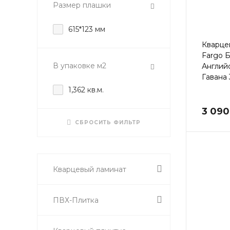
Размер плашки
615*123 мм
Кварце
Fargo 
В упаковке м2
Англий
Гавана 
1,362 кв.м.
3 090
СБРОСИТЬ ФИЛЬТР
Кварцевый ламинат
ПВХ-Плитка