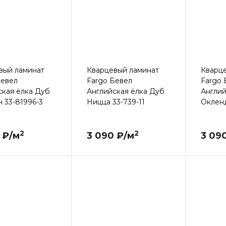
вый ламинат
Кварцевый ламинат
Кварц
Бевел
Fargo Бевел
Fargo 
ская ёлка Дуб
Английская ёлка Дуб
Англий
 33-81996-3
Ницца 33-739-11
Окленд
2
2
 ₽/м
3 090 ₽/м
3 09