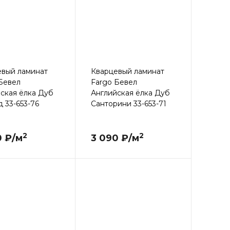
евый ламинат
Кварцевый ламинат
Бевел
Fargo Бевел
ская ёлка Дуб
Английская ёлка Дуб
 33-653-76
Санторини 33-653-71
2
2
0 ₽/м
3 090 ₽/м