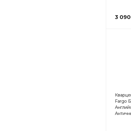
3 090
Кварце
Fargo 
Англий
Античны