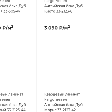
Бевел
Fargo Бевел
ская ёлка Дуб
Английская ёлка Дуб
я 33-305-47
Киото 33-2123-61
2
2
0 ₽/м
3 090 ₽/м
евый ламинат
Кварцевый ламинат
Бевел
Fargo Бевел
ская ёлка Дуб
Английская ёлка Дуб
ый 33-2123-44
Морис 33-2123-42