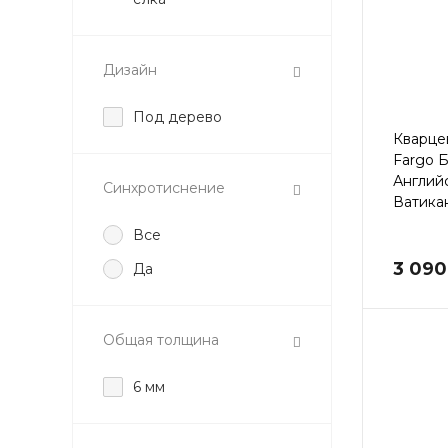
Дизайн
Под дерево
Кварце
Fargo 
Англий
Синхротиснение
Ватикан
Все
3 090
Да
Общая толщина
6 мм