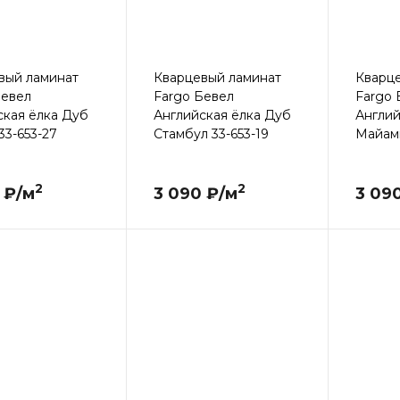
вый ламинат
Кварцевый ламинат
Кварц
Бевел
Fargo Бевел
Fargo 
ская ёлка Дуб
Английская ёлка Дуб
Англий
33-653-27
Стамбул 33-653-19
Майами
2
2
 ₽/м
3 090 ₽/м
3 09