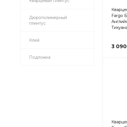
Кварцевый плинтус
Кварце
Fargo 
Дюрополимерный
Англий
плинтус
Тихуана
Клей
3 090
Подложка
Кварце