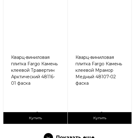
Кварц-виниловая
Кварц-виниловая
плитка Fargo Камень
плитка Fargo Камень
клеевой Травертин
клеевой Мрамор
Арктический 48116-
Медный 48107-02
01 фаска
фаска
2
2
1 690 ₽/м
1 690 ₽/м
Купить
Купить
Показать еще