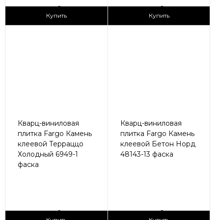
2
2
1 690 ₽/м
1 690 ₽/м
Купить
Купить
Кварц-виниловая
Кварц-виниловая
плитка Fargo Камень
плитка Fargo Камень
клеевой Терраццо
клеевой Бетон Норд
Холодный 6949-1
48143-13 фаска
фаска
2
2
1 690 ₽/м
1 690 ₽/м
Купить
Купить