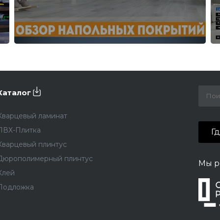
Каталог
Кварцевый ламинат
ПВХ-Плитка
Г
Кварцевый плинтус
Дюрополимерный плинтус
Мы р
Клей
Подложка