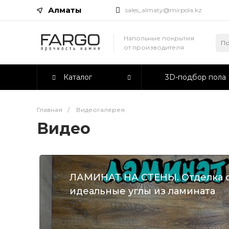
Алматы
sales_almaty@mirpola.kz
Напольные покрытия
от производителя
Каталог
3D-подбор пола
Главная
/
Видеогалерея
Видео
ЛАМИНАТ НА СТЕНЫ. Отделка ст
идеальные углы из ламината