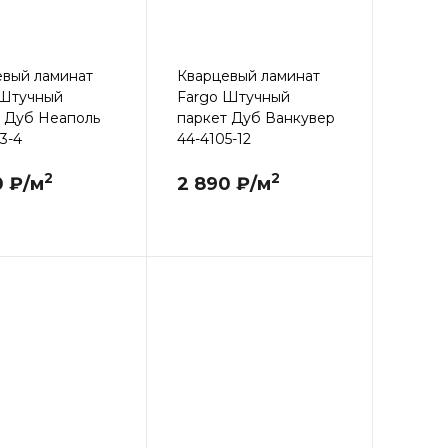
евый ламинат
Кварцевый ламинат
 Штучный
Fargo Штучный
 Дуб Неаполь
паркет Дуб Ванкувер
3-4
44-4105-12
2
2
0 ₽/м
2 890 ₽/м