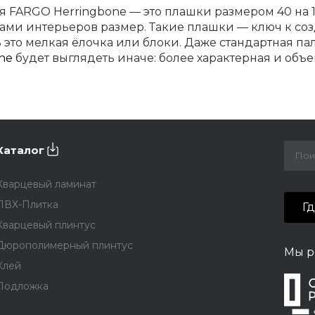
я FARGO Herringbone — это плашки размером 40 на
ми интерьеров размер. Такие плашки — ключ к соз
ь это мелкая ёлочка или блоки. Даже стандартная п
ne
будет выглядеть иначе: более характерная и объ
ность и прочность
иловое покрытие FARGO Herringbone служит десятил
я лаборатория, где каждая плашка проходит тщате
ют высокую прочность и стойкость к износу.
Каталог
сти укладки
Кварцевый ламинат
ПВХ-Плитка
мелкой елочкой
требует квалификации и навыков — 
Г
нтаж занимает много времени
Кварцевый плинтус
Дюрополимерный плинтус
ллекции FARGO Herringbone оснащены замками ново
Мы р
Клей
ыковать плашки друг с другом намного проще. С т
ельно, внимательно изучив инструкцию.
Подложка
 укладка мелкой елочкой — это неподвластная вре