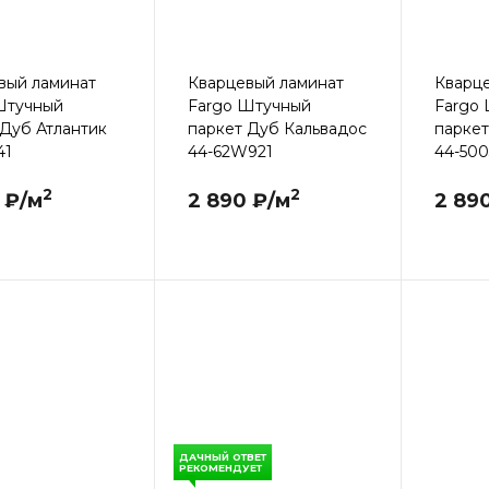
вый ламинат
Кварцевый ламинат
Кварц
Штучный
Fargo Штучный
Fargo
 Дуб Атлантик
паркет Дуб Кальвадос
паркет
41
44-62W921
44-500
2
2
 ₽/м
2 890 ₽/м
2 89
ДАЧНЫЙ ОТВЕТ
РЕКОМЕНДУЕТ