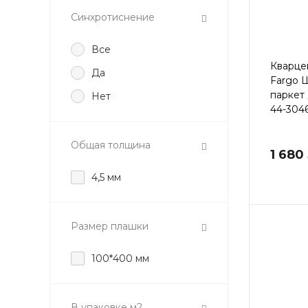
Синхротиснение
Все
Кварце
Да
Fargo 
паркет
Нет
44-304
Общая толщина
1 680
4,5 мм
Размер плашки
100*400 мм
В упаковке м2