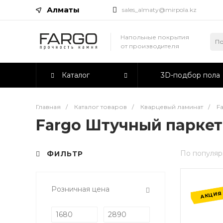
Алматы
sales_almaty@mirpola.kz
Напольные покрытия
от производителя
Каталог
3D-подбор пола
Главная
/
Каталог товаров
/
Кварцевый ламинат
/
F
Fargo Штучный паркет
По популяр
ФИЛЬТР
Розничная цена
АКЦИЯ