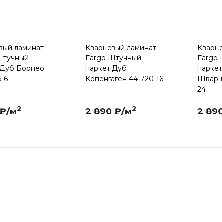
вый ламинат
Кварцевый ламинат
Кварц
Штучный
Fargo Штучный
Fargo
 Дуб Борнео
паркет Дуб
парке
6-6
Копенгаген 44-720-16
Шварц
24
2
2
 ₽/м
2 890 ₽/м
2 89