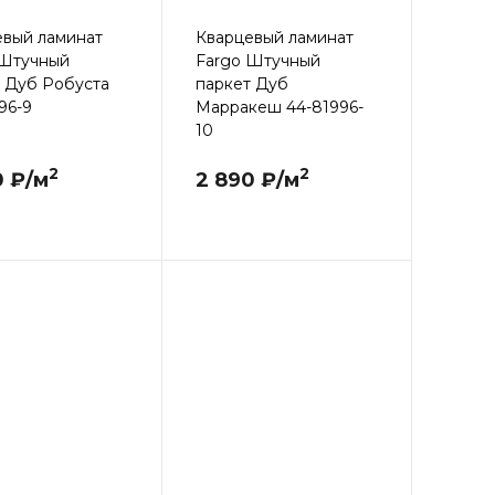
евый ламинат
Кварцевый ламинат
 Штучный
Fargo Штучный
 Дуб Робуста
паркет Дуб
96-9
Марракеш 44-81996-
10
2
2
0 ₽/м
2 890 ₽/м