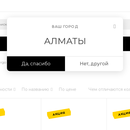
ВАШ ГОРОД
АЛМАТЫ
Сотрудничество
Информация
argo Штучный паркет
Да, спасибо
Нет, другой
ности
По названию
По цене
Чем отличаются ко
АКЦИЯ
АКЦИ