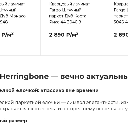
вый ламинат
Кварцевый ламинат
Кварц
Штучный
Fargo Штучный
Fargo
 Дуб Монако
паркет Дуб Коста-
паркет
W948
Рика 44-3046-9
3046-4
2
2
 ₽/м
2 890 ₽/м
2 89
 Herringbone — вечно актуальн
елкой елочкой: классика вне времени
лкой паркетной елочки — символ элегантности, из
охраняется сквозь века и по-прежнему остается ак
ый размер