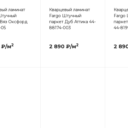
вый ламинат
Кварцевый ламинат
Кварц
Штучный
Fargo Штучный
Fargo
 Вяз Оксфорд
паркет Дуб Аттика 44-
паркет
-05
88174-003
44-819
2
2
 ₽/м
2 890 ₽/м
2 89