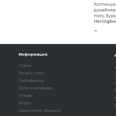
Коллекци
дизайнера
полу, буд
Herringbo
Долговеч
Кварц-вин
также сво
Информация
гарантиру
Особенно
Статьи
Вопрос-ответ
Укладка 
Сертификаты
такой мо
Фото в интерьере
Плашки ко
Отзывы
Теперь ст
Видео
самостоят
Калькулятор ламината
Паркетная