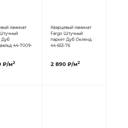
евый ламинат
Кварцевый ламинат
 Штучный
Fargo Штучный
т Дуб
паркет Дуб Окленд
вальд 44-7009-
44-653-76
2
2
0 ₽/м
2 890 ₽/м