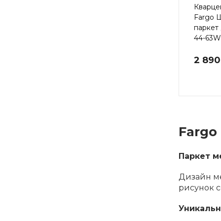
Кварце
Fargo 
паркет
44-63
2 890
Fargo
Паркет м
Дизайн ме
рисунок с
Уникальн