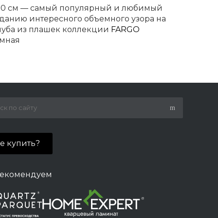
 10 см — самый популярный и любимый
данию интересного объемного узора на
алуба из плашек коллекции
FARGO
емная
етиями. Состав и метод производства, а
льную проверку перед выпуском
её доверяют только профессионалам, и
де купить?
го поколения с каждой из 4 сторон.
екомендуем
аким монтажом можно справиться
мени классика для создания трендовых