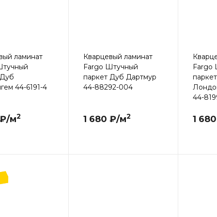
вый ламинат
Кварцевый ламинат
Кварц
Штучный
Fargo Штучный
Fargo
 Дуб
паркет Дуб Дартмур
парке
гем 44-6191-4
44-88292-004
Лондо
44-819
2
2
 ₽/м
1 680 ₽/м
1 680