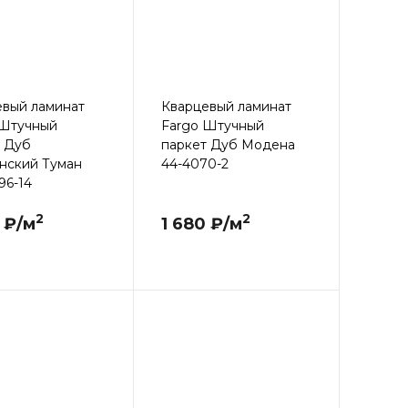
евый ламинат
Кварцевый ламинат
 Штучный
Fargo Штучный
т Дуб
паркет Дуб Модена
нский Туман
44-4070-2
96-14
2
2
 ₽/м
1 680 ₽/м