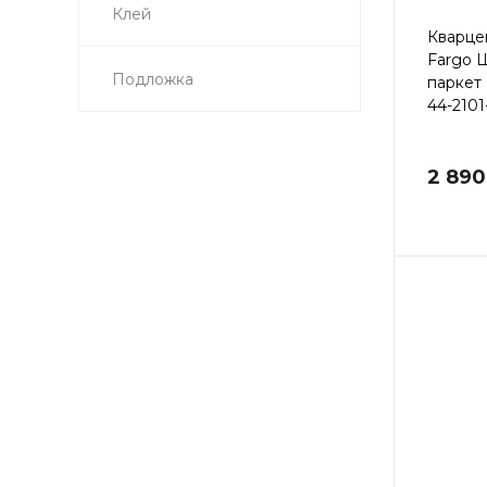
Клей
Кварце
Fargo 
Подложка
паркет
44-2101
2 890